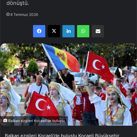
dönüştü.
8 Temmuz 2026
Facebook
X
LinkedIn
WhatsApp
E-Posta ile paylaş
Balkan ezgileri Kocaeli’de buluştu
Balkan ezgileri Kocaeli’de buluştu Kocaeli Büyükşehir