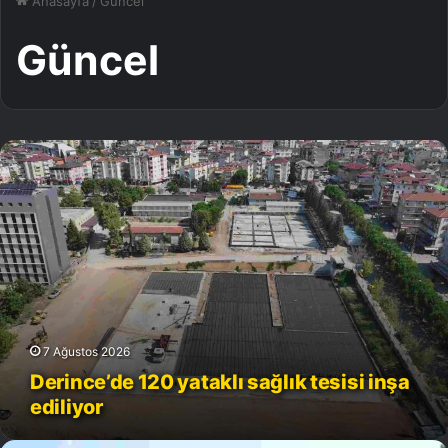
Anasayfa
/
Güncel
Güncel
D
e
r
i
n
c
e
’
d
e
7 Ağustos 2026
1
Derince’de 120 yataklı sağlık tesisi inşa
2
0
ediliyor
y
a