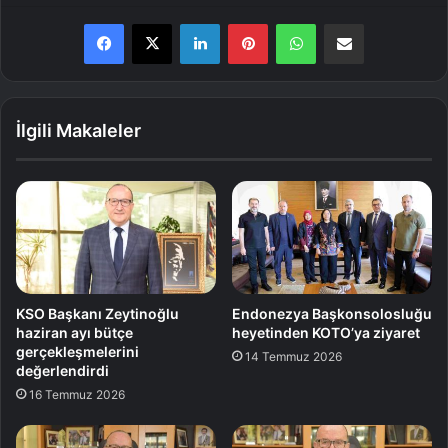
LinkedIn
Pinterest
WhatsApp
E-Posta ile paylaş
İlgili Makaleler
KSO Başkanı Zeytinoğlu
Endonezya Başkonsolosluğu
haziran ayı bütçe
heyetinden KOTO’ya ziyaret
gerçekleşmelerini
14 Temmuz 2026
değerlendirdi
16 Temmuz 2026