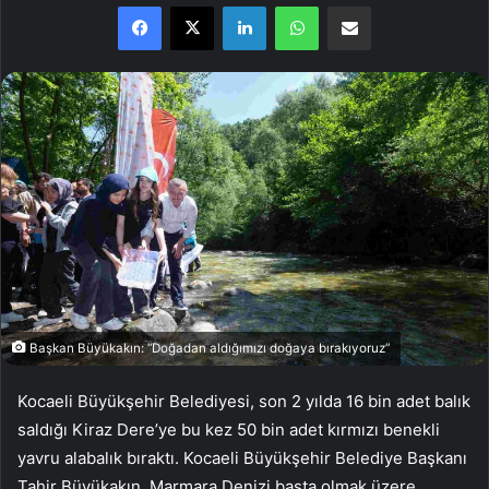
Facebook
X
LinkedIn
WhatsApp
E-Posta ile paylaş
Başkan Büyükakın: “Doğadan aldığımızı doğaya bırakıyoruz”
Kocaeli Büyükşehir Belediyesi, son 2 yılda 16 bin adet balık
saldığı Kiraz Dere’ye bu kez 50 bin adet kırmızı benekli
yavru alabalık bıraktı. Kocaeli Büyükşehir Belediye Başkanı
Tahir Büyükakın, Marmara Denizi başta olmak üzere