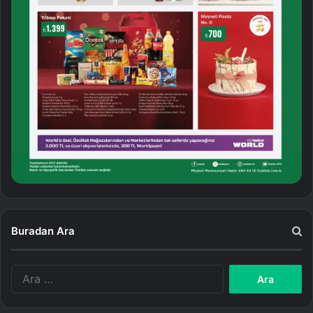
Buradan Ara
A
r
a