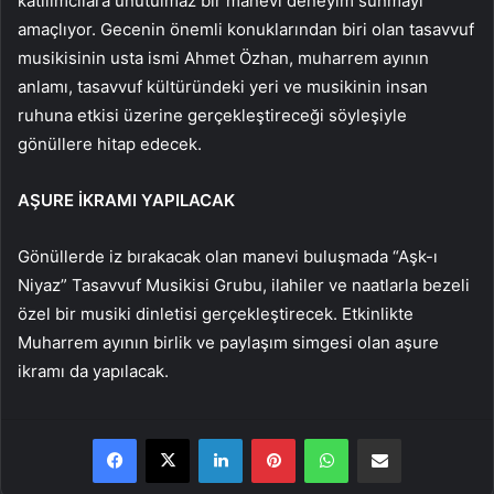
katılımcılara unutulmaz bir manevi deneyim sunmayı
amaçlıyor. Gecenin önemli konuklarından biri olan tasavvuf
musikisinin usta ismi Ahmet Özhan, muharrem ayının
anlamı, tasavvuf kültüründeki yeri ve musikinin insan
ruhuna etkisi üzerine gerçekleştireceği söyleşiyle
gönüllere hitap edecek.
AŞURE İKRAMI YAPILACAK
Gönüllerde iz bırakacak olan manevi buluşmada “Aşk-ı
Niyaz” Tasavvuf Musikisi Grubu, ilahiler ve naatlarla bezeli
özel bir musiki dinletisi gerçekleştirecek. Etkinlikte
Muharrem ayının birlik ve paylaşım simgesi olan aşure
ikramı da yapılacak.
LinkedIn
Pinterest
WhatsApp
E-Posta ile paylaş