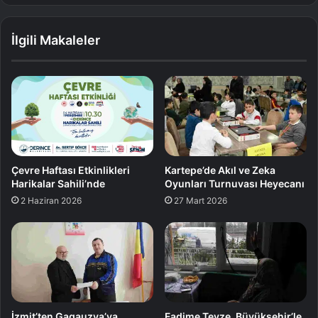
İlgili Makaleler
Çevre Haftası Etkinlikleri
Kartepe’de Akıl ve Zeka
Harikalar Sahili’nde
Oyunları Turnuvası Heyecanı
2 Haziran 2026
27 Mart 2026
İzmit’ten Gagauzya’ya
Fadime Teyze, Büyükşehir’le