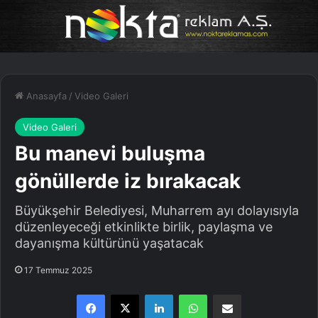
Anasayfa
/
Video Galeri
Video Galeri
Bu manevi buluşma
gönüllerde iz bırakacak
Büyükşehir Belediyesi, Muharrem ayı dolayısıyla
düzenleyeceği etkinlikte birlik, paylaşma ve
dayanışma kültürünü yaşatacak
17 Temmuz 2025
Facebook
X
LinkedIn
WhatsApp
E-Posta ile paylaş