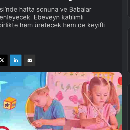
si’nde hafta sonuna ve Babalar
enleyecek. Ebeveyn katılımlı
 birlikte hem üretecek hem de keyifli
X
LinkedIn
E-Posta ile paylaş