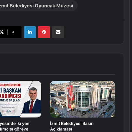
zmit Belediyesi Oyuncak Müzesi
LinkedIn
Pinterest
E-Posta ile paylaş
X
yesinde iki yeni
İzmit Belediyesi Basın
dımcısı göreve
Açıklaması