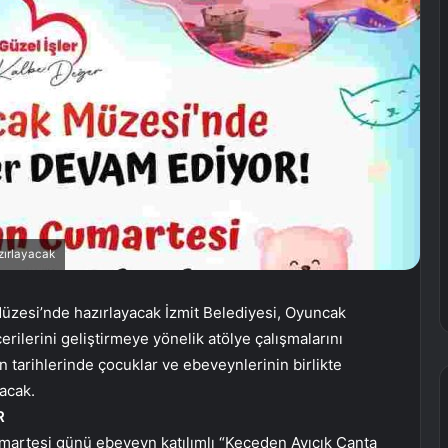
zırlayacak
üzesi’nde hazırlayacak İzmit Belediyesi, Oyuncak
erilerini geliştirmeye yönelik atölye çalışmalarını
tarihlerinde çocuklar ve ebeveynlerinin birlikte
pacak.
R
martesi günü ebeveyn katılımlı “Keçeden Ayıcık Çanta