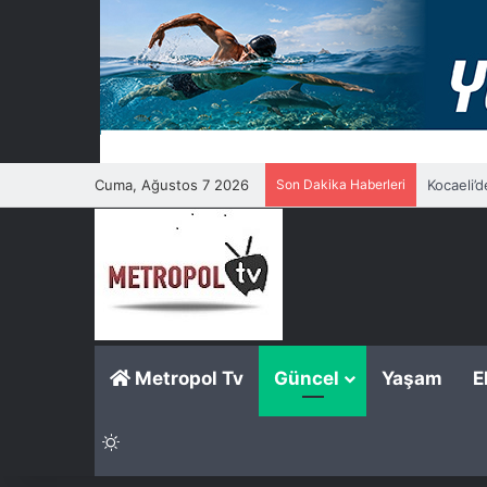
Cuma, Ağustos 7 2026
Son Dakika Haberleri
Kocaeli’
Metropol Tv
Güncel
Yaşam
E
Dış görünümü değiştir