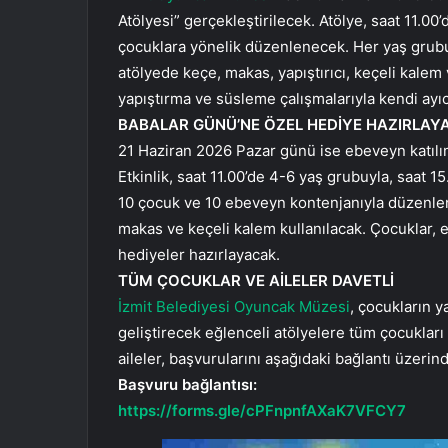
Atölyesi” gerçekleştirilecek. Atölye, saat 11.00
çocuklara yönelik düzenlenecek. Her yaş grubu
atölyede keçe, makas, yapıştırıcı, keçeli kalem
yapıştırma ve süsleme çalışmalarıyla kendi ayıc
BABALAR GÜNÜ’NE ÖZEL HEDİYE HAZIRLAY
21 Haziran 2026 Pazar günü ise ebeveyn katıl
Etkinlik, saat 11.00’de 4-6 yaş grubuyla, saat 15
10 çocuk ve 10 ebeveyn kontenjanıyla düzenlen
makas ve keçeli kalem kullanılacak. Çocuklar, e
hediyeler hazırlayacak.
TÜM ÇOCUKLAR VE AİLELER DAVETLİ
İzmit Belediyesi Oyuncak Müzesi
, çocukların y
geliştirecek eğlenceli atölyelere tüm çocukları 
aileler, başvurularını aşağıdaki bağlantı üzeri
Başvuru bağlantısı:
https://forms.gle/cPFnpnfAXaK7VFCY7