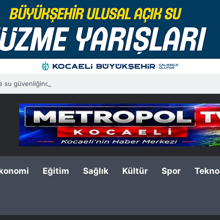
de su güvenliğinde yeni dönem
konomi
Eğitim
Sağlık
Kültür
Spor
Teknol