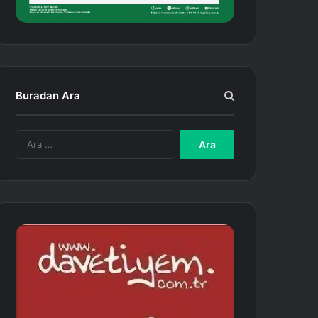
Buradan Ara
A
r
a
m
a
: