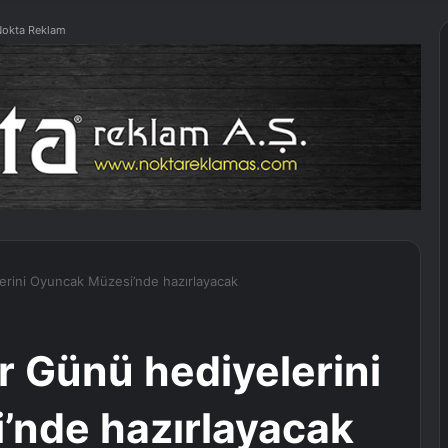
okta Reklam
erini Oyuncak Müzesi’nde hazırlayacak
r Günü hediyelerini
’nde hazırlayacak