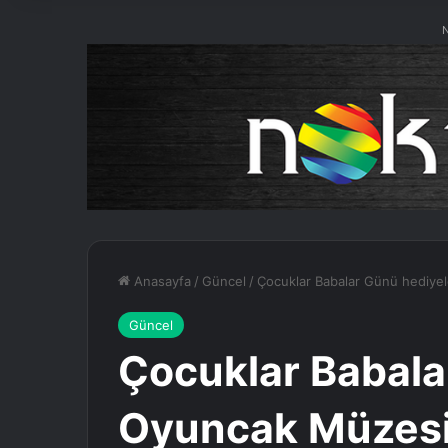
N
Anasayfa
/
Güncel
/
Çocuklar Babalar Günü hediyel
Güncel
Çocuklar Babala
Oyuncak Müzesi