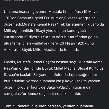
Ulusuna inanan, güvenen Mustafa Kemal Paşa,19 Mayıs
1919’da Samsun’a geldi.Erzurum’da,Sivas’ta kongreler
düzenledi.Mustafa Kemal Paşa “Tek bir egemenlik var,o da
Milli egemenliktir.Ülkeyi yine ulusun kendi gücü
kurtaracaktır.” diyordu.Yurdun dört bir tarafından gelen
ulus temsilcileri -milletvekilleri- 23 Nisan 1920 günü
Ankara’da Büyük Millet Meclisi’nde toplandı.
Meclis, Mustafa Kemal Paşa’yı başkan seçti.Mustafa Kemal
Paşa’nın önderliğinde Büyük Millet Meclisi Ulusal Kurtuluş
Savaşı’nı başlattı.Bir yandan efeler,dadaşlar,seğmenler
bulundukları yörede düşmana karşı koydular.Öte yandan
düzenli ordular İnönü’de,Sakarya’da,Dumlupınar’da
savaştılar.Yurdumuz düşmanlardan kurtarıldı.
Tahtını, rahatını düşünen padişah, yenilen düşmanla