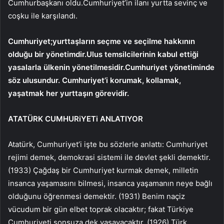
Cumhurbaşkanı oldu.Cumhuriyet’in ilanı yurtta sevinç ve
coşku ile karşılandı.
Cumhuriyet;yurttaşların seçme ve seçilme hakkının
olduğu bir yönetimdir.Ulus temsilcilerinin kabul ettiği
yasalarla ülkenin yönetilmesidir.Cumhuriyet yönetiminde
söz ulusundur. Cumhuriyet’i korumak, kollamak,
yaşatmak her yurttaşın görevidir.
ATATÜRK CUMHURiYETi ANLATIYOR
Atatürk, Cumhuriyet’i işte bu sözlerle anlattı: Cumhuriyet
rejimi demek, demokrasi sistemi ile devlet şekli demektir.
(1933) Çağdaş bir Cumhuriyet kurmak demek, milletin
insanca yaşamasını bilmesi, insanca yaşamanın neye bağlı
olduğunu öğrenmesi demektir. (1931) Benim naçiz
vücudum bir gün elbet toprak olacaktır; fakat Türkiye
Cumhuriyeti sonsuza dek yaşayacaktır. (1926) Türk