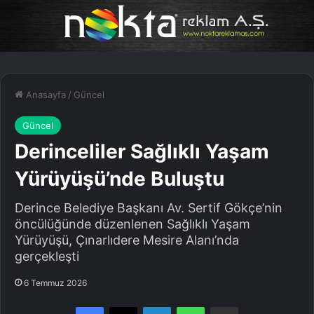
Anasayfa
/
Güncel
Güncel
Derinceliler Sağlıklı Yaşam
Yürüyüşü’nde Buluştu
Derince Belediye Başkanı Av. Sertif Gökçe’nin
öncülüğünde düzenlenen Sağlıklı Yaşam
Yürüyüşü, Çınarlıdere Mesire Alanı’nda
gerçekleşti
6 Temmuz 2026
Facebook
X
LinkedIn
WhatsApp
E-Posta ile paylaş