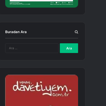
Buradan Ara
A
r
a
m
a
: