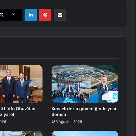
LinkedIn
Pinterest
E-Posta ile paylaş
X
li Lütfü Obuz’dan
Kocaeli’de su güvenliğinde yeni
 ziyaret
dönem
2026
6 Ağustos 2026