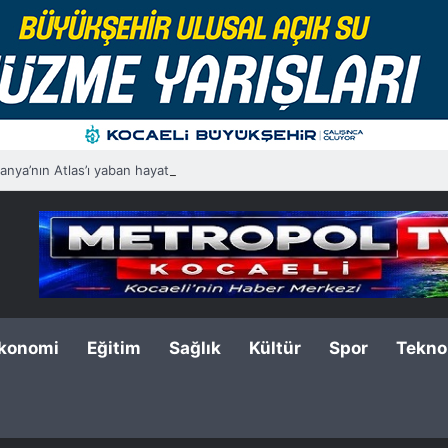
nya’nın Atlas’ı yaban hayatına ışık tutacak
konomi
Eğitim
Sağlık
Kültür
Spor
Teknol