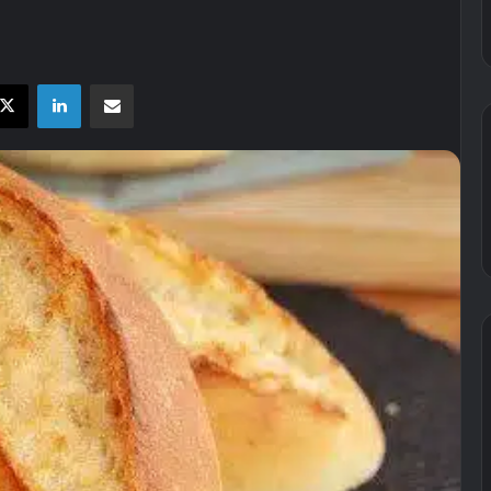
X
LinkedIn
E-Posta ile paylaş