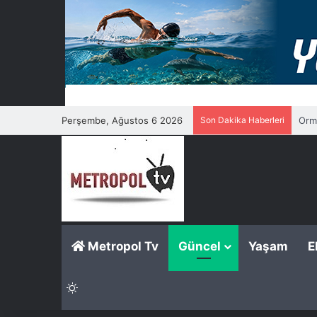
Perşembe, Ağustos 6 2026
Son Dakika Haberleri
Orma
Metropol Tv
Güncel
Yaşam
E
Dış görünümü değiştir