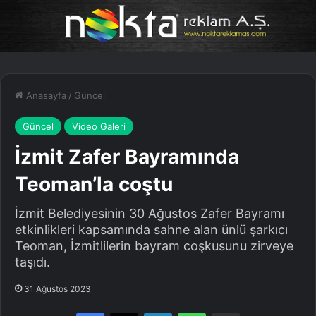
Anasayfa
/
Güncel
Güncel
Video Galeri
İzmit Zafer Bayramında
Teoman’la coştu
İzmit Belediyesinin 30 Ağustos Zafer Bayramı
etkinlikleri kapsamında sahne alan ünlü şarkıcı
Teoman, İzmitlilerin bayram coşkusunu zirveye
taşıdı.
31 Ağustos 2023
Facebook
X
LinkedIn
WhatsApp
E-Posta ile paylaş