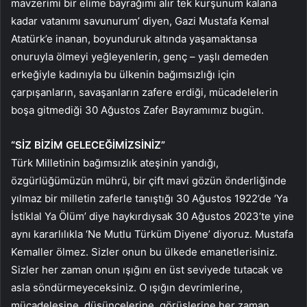
mavzerimi bir elime bayrağımı alır tek kurşunum kalana
kadar vatanımı savunurum’ diyen, Gazi Mustafa Kemal
Atatürk’e inanan, boyunduruk altında yaşamaktansa
onuruyla ölmeyi yeğleyenlerin, genç – yaşlı demeden
erkeğiyle kadınıyla bu ülkenin bağımsızlığı için
çarpışanların, savaşanların zafere erdiği, mücadelelerin
boşa gitmediği 30 Ağustos Zafer Bayramımız bugün.
“SİZ BİZİM GELECEĞİMİZSİNİZ”
Türk Milletinin bağımsızlık ateşinin yandığı,
özgürlüğümüzün mührü, bir çift mavi gözün önderliğinde
yılmaz bir milletin zaferle tanıştığı 30 Ağustos 1922’de ‘Ya
İstiklal Ya Ölüm’ diye haykırdıysak 30 Ağustos 2023’te yine
aynı kararlılıkla ‘Ne Mutlu Türküm Diyene’ diyoruz. Mustafa
Kemaller ölmez. Sizler onun bu ülkede emanetlerisiniz.
Sizler her zaman onun ışığını en üst seviyede tutacak ve
asla söndürmeyeceksiniz. O ışığın devrimlerine,
mücadelesine, düşüncelerine, görüşlerine her zaman