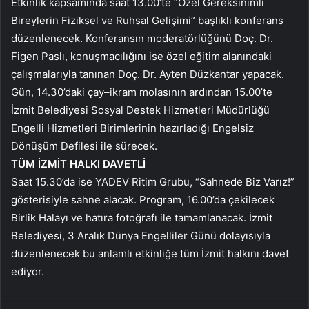
Etkinlik kapsamında saat 13.00’te “Özel Gereksinimli
Bireylerin Fiziksel ve Ruhsal Gelişimi” başlıklı konferans
düzenlenecek. Konferansın moderatörlüğünü Doç. Dr.
Figen Paslı, konuşmacılığını ise özel eğitim alanındaki
çalışmalarıyla tanınan Doç. Dr. Ayten Düzkantar yapacak.
Gün, 14.30’daki çay–ikram molasının ardından 15.00’te
İzmit Belediyesi Sosyal Destek Hizmetleri Müdürlüğü
Engelli Hizmetleri Birimlerinin hazırladığı Engelsiz
Dönüşüm Defilesi ile sürecek.
TÜM İZMİT HALKI DAVETLİ
Saat 15.30’da ise YADEV Ritim Grubu, “Sahnede Biz Varız!”
gösterisiyle sahne alacak. Program, 16.00’da çekilecek
Birlik Halayı ve hatıra fotoğrafı ile tamamlanacak. İzmit
Belediyesi, 3 Aralık Dünya Engelliler Günü dolayısıyla
düzenlenecek bu anlamlı etkinliğe tüm İzmit halkını davet
ediyor.