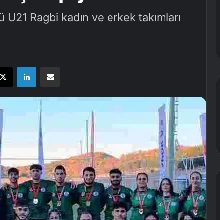
ü U21 Ragbi kadın ve erkek takımları
X
LinkedIn
E-Posta ile paylaş