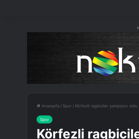
N
Anasayfa
/
Spor
/
Körfezli ragbiciler şampiyon oldu
Spor
Körfezli ragbici