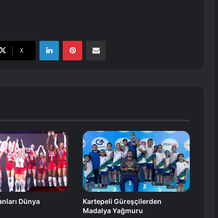
LinkedIn
Pinterest
E-Posta ile paylaş
X
tanları Dünya
Kartepeli Güreşçilerden
Madalya Yağmuru