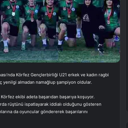
ası’nda Körfez Gençlerbirliği U21 erkek ve kadın ragbi
hiç yenilgi almadan namağlup şampiyon oldular.
n Körfez ekibi adeta başarıdan başarıya koşuyor.
porda rüştünü ispatlayarak iddialı olduğunu gösteren
ımlarına da oyuncular göndererek başarılarını