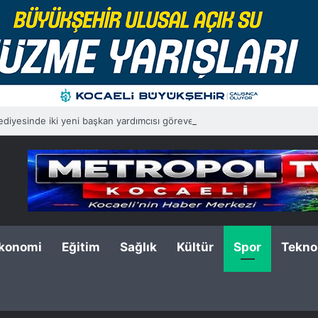
lediyesinde iki yeni başkan yardımcısı göreve başladı
konomi
Eğitim
Sağlık
Kültür
Spor
Teknol