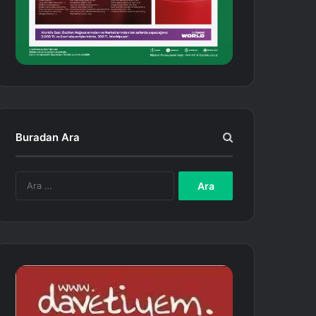
Buradan Ara
A
r
a
m
a
: