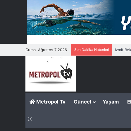
Cuma, Ağustos 7 2026
Son Dakika Haberleri
İzmit Be
Metropol Tv
Güncel
Yaşam
E
Dış görünümü değiştir