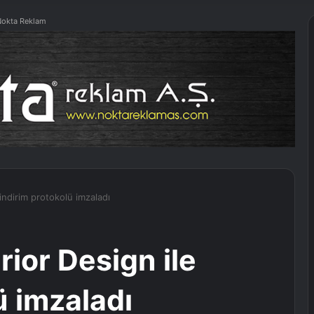
okta Reklam
indirim protokolü imzaladı
rior Design ile
ü imzaladı