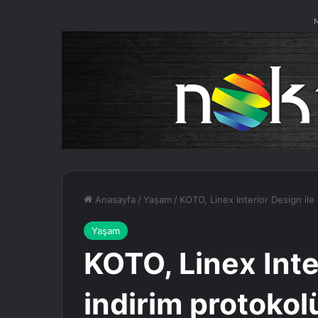
N
Anasayfa
/
Yaşam
/
KOTO, Linex Interior Design ile 
Yaşam
KOTO, Linex Inte
indirim protokol