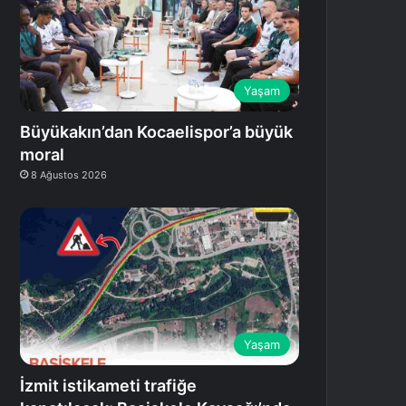
Yaşam
Büyükakın’dan Kocaelispor’a büyük
moral
8 Ağustos 2026
Yaşam
İzmit istikameti trafiğe