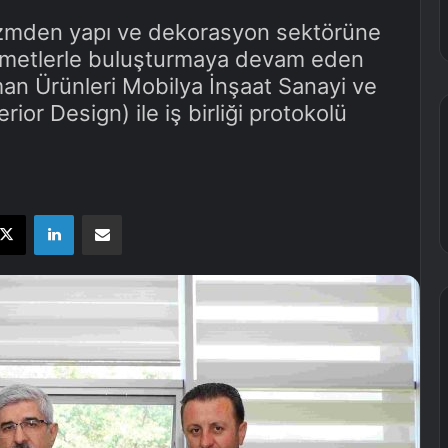
urizmden yapı ve dekorasyon sektörüne
hizmetlerle buluşturmaya devam eden
man Ürünleri Mobilya İnşaat Sanayi ve
rior Design) ile iş birliği protokolü
X
LinkedIn
E-Posta ile paylaş