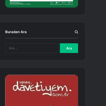
Buradan Ara
A
r
a
m
a
: