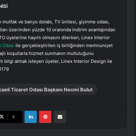
İSİ
 mutfak ve banyo dolabı, TV ünitesi, giyinme odası,
atları üzerinden yüzde 10 oranında indirim avantajından
TO üyelerine hayırlı olmasını dilerken, Linex Interior
t Odası
ile gerçekleştirilen iş birliğinden memnuniyet
tajlı koşullarla hizmet sunmanın mutluluğunu
lı bilgi almak isteyen üyeler, Linex Interior Design ile
 1179
aeli Ticaret Odası Başkanı Necmi Bulut
LinkedIn
Pinterest
E-Posta ile paylaş
X