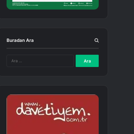
Buradan Ara
A
r
a
m
a
: