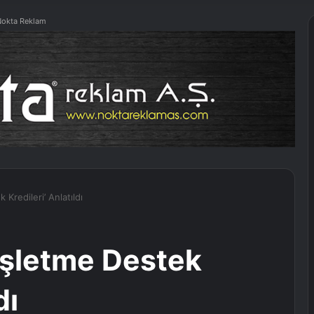
okta Reklam
Kredileri’ Anlatıldı
İşletme Destek
dı