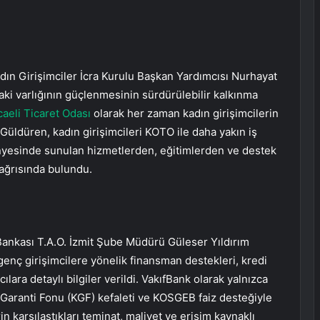
dın Girişimciler İcra Kurulu Başkan Yardımcısı Nurhayat
aki varlığının güçlenmesinin sürdürülebilir kalkınma
aeli Ticaret Odası
olarak her zaman kadın girişimcilerin
. Güldüren, kadın girişimcileri KOTO ile daha yakın iş
ünyesinde sunulan hizmetlerden, eğitimlerden ve destek
ağrısında bulundu.
Bankası T.A.O. İzmit Şube Müdürü Güleser Yıldırım
genç girişimcilere yönelik finansman destekleri, kredi
lara detaylı bilgiler verildi. VakıfBank olarak yalnızca
i Garanti Fonu (KGF) kefaleti ve KOSGEB faiz desteğiyle
in karşılaştıkları teminat, maliyet ve erişim kaynaklı