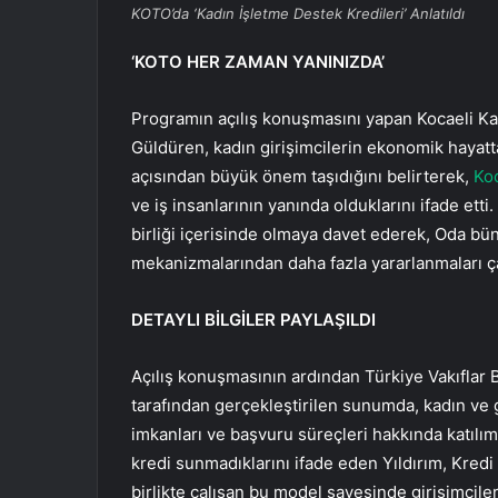
KOTO’da ‘Kadın İşletme Destek Kredileri’ Anlatıldı
‘KOTO HER ZAMAN YANINIZDA’
Programın açılış konuşmasını yapan Kocaeli Ka
Güldüren, kadın girişimcilerin ekonomik hayatt
açısından büyük önem taşıdığını belirterek,
Koc
ve iş insanlarının yanında olduklarını ifade etti
birliği içerisinde olmaya davet ederek, Oda b
mekanizmalarından daha fazla yararlanmaları ç
DETAYLI BİLGİLER PAYLAŞILDI
Açılış konuşmasının ardından Türkiye Vakıflar 
tarafından gerçekleştirilen sunumda, kadın ve 
imkanları ve başvuru süreçleri hakkında katılımcı
kredi sunmadıklarını ifade eden Yıldırım, Kred
birlikte çalışan bu model sayesinde girişimciler