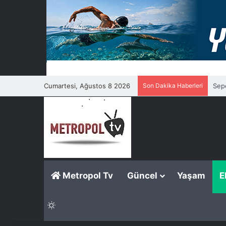
Cumartesi, Ağustos 8 2026
Son Dakika Haberleri
Sepe
Metropol Tv
Güncel
Yaşam
E
Dış görünümü değiştir