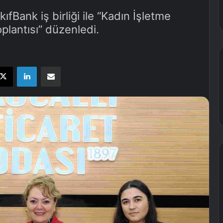
fBank iş birliği ile “Kadın İşletme
plantısı” düzenledi.
X
LinkedIn
E-Posta ile paylaş