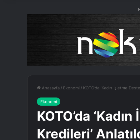
N
Anasayfa
/
Ekonomi
/
KOTO’da ‘Kadın İşletme Destek 
Ekonomi
KOTO’da ‘Kadın 
Kredileri’ Anlatıl