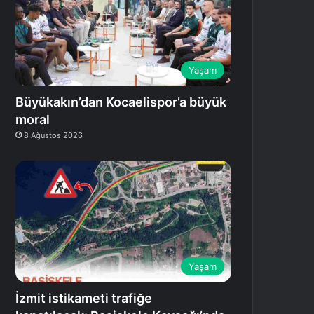
Yaşam
Büyükakın’dan Kocaelispor’a büyük
moral
8 Ağustos 2026
Yaşam
İzmit istikameti trafiğe