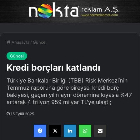
Anasayfa
/
Güncel
Güncel
Kredi borçları katlandı
Türkiye Bankalar Birliği (TBB) Risk Merkezi’nin
Temmuz raporuna göre bireysel kredi borç
bakiyesi, geçen yılın aynı dönemine kıyasla %47
artarak 4 trilyon 959 milyar TL'ye ulaştı;
15 Eylül 2025
Facebook
X
LinkedIn
WhatsApp
E-Posta ile paylaş