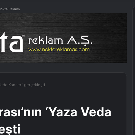
okta Reklam
eda Konseri’ gerçekleşti
ası’nın ‘Yaza Veda
eşti