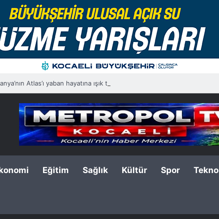
nya’nın Atlas’ı yaban hayatına ışık tutacak
konomi
Eğitim
Sağlık
Kültür
Spor
Teknol