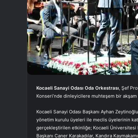
Kocaeli Sanayi Odası Oda Orkestrası
, Şef Pr
Konseri’nde dinleyicilere muhteşem bir akşam y
Kocaeli Sanayi Odası Başkanı Ayhan Zeytinoğl
yönetim kurulu üyeleri ile meclis üyelerinin k
gerçekleştirilen etkinliğe; Kocaeli Üniversites
Başkanı Caner Karakadılar, Kandıra Kaymakamı Ö