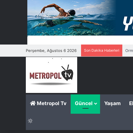
Perşembe, Ağustos 6 2026
Son Dakika Haberleri
Orma
Metropol Tv
Güncel
Yaşam
E
Dış görünümü değiştir