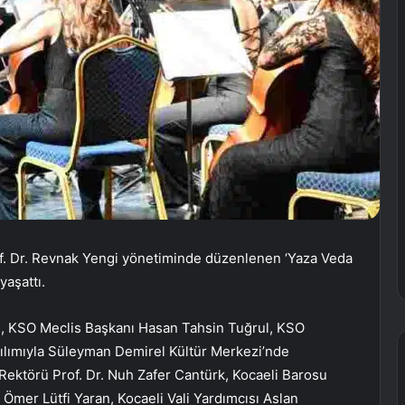
of. Dr. Revnak Yengi yönetiminde düzenlenen ‘Yaza Veda
aşattı.
u, KSO Meclis Başkanı Hasan Tahsin Tuğrul, KSO
atılımıyla Süleyman Demirel Kültür Merkezi’nde
i Rektörü Prof. Dr. Nuh Zafer Cantürk, Kocaeli Barosu
mer Lütfi Yaran, Kocaeli Vali Yardımcısı Aslan