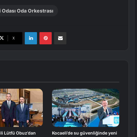
i Odası Oda Orkestrası
LinkedIn
Pinterest
E-Posta ile paylaş
X
li Lütfü Obuz’dan
Kocaeli’de su güvenliğinde yeni