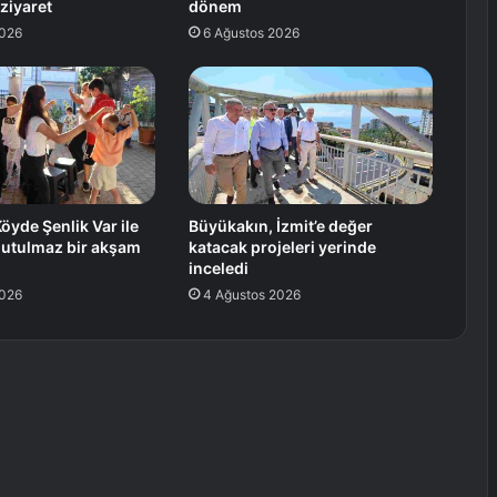
 ziyaret
dönem
2026
6 Ağustos 2026
öyde Şenlik Var ile
Büyükakın, İzmit’e değer
nutulmaz bir akşam
katacak projeleri yerinde
inceledi
2026
4 Ağustos 2026