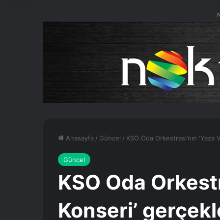
N
Anasayfa
/
Güncel
/
KSO Oda Orkestrası’nın ‘Yaza V
Güncel
KSO Oda Orkestr
Konseri’ gerçekl