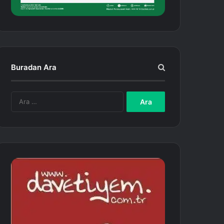
Buradan Ara
A
r
a
m
a
: