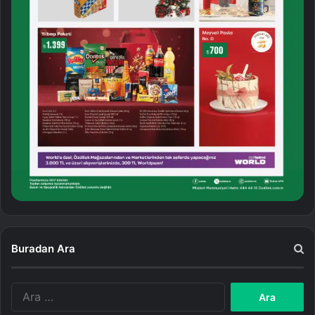
Buradan Ara
A
r