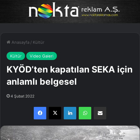
Anasayfa
/
Kültür
Kültür
Video Galeri
KYÖD’ten kapatılan SEKA için
anlamlı belgesel
4 Şubat 2022
Facebook
X
LinkedIn
WhatsApp
E-Posta ile paylaş