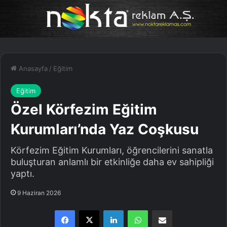
Anasayfa
/
Eğitim
Eğitim
Özel Körfezim Eğitim
Kurumları’nda Yaz Coşkusu
Körfezim Eğitim Kurumları, öğrencilerini sanatla
buluşturan anlamlı bir etkinliğe daha ev sahipliği
yaptı.
9 Haziran 2026
Facebook
X
LinkedIn
WhatsApp
E-Posta ile paylaş