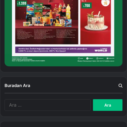
Buradan Ara
A
r
a
m
a