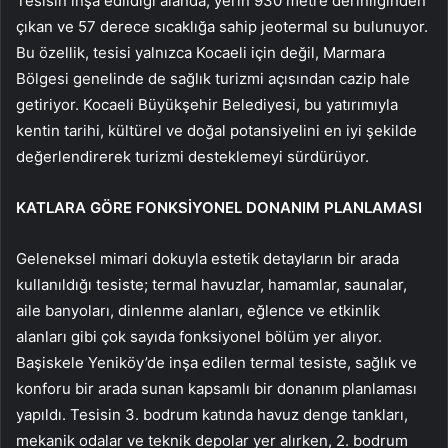
Tesisin inşa edildiği alanda, yerin 930 metre derinliğinden
çıkan ve 57 derece sıcaklığa sahip jeotermal su bulunuyor.
Bu özellik, tesisi yalnızca Kocaeli için değil, Marmara
Bölgesi genelinde de sağlık turizmi açısından cazip hale
getiriyor. Kocaeli Büyükşehir Belediyesi, bu yatırımıyla
kentin tarihi, kültürel ve doğal potansiyelini en iyi şekilde
değerlendirerek turizmi desteklemeyi sürdürüyor.
KATLARA GÖRE FONKSİYONEL DONANIM PLANLAMASI
Geleneksel mimari dokuyla estetik detayların bir arada
kullanıldığı tesiste; termal havuzlar, hamamlar, saunalar,
aile banyoları, dinlenme alanları, eğlence ve etkinlik
alanları gibi çok sayıda fonksiyonel bölüm yer alıyor.
Başiskele Yeniköy’de inşa edilen termal tesiste, sağlık ve
konforu bir arada sunan kapsamlı bir donanım planlaması
yapıldı. Tesisin 3. bodrum katında havuz denge tankları,
mekanik odalar ve teknik depolar yer alırken, 2. bodrum