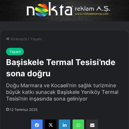
Anasayfa
/
Yaşam
Yaşam
Başiskele Termal Tesisi’nde
sona doğru
Doğu Marmara ve Kocaeli’nin sağlık turizmine
büyük katkı sunacak Başiskele Yeniköy Termal
Tesisi’nin inşasında sona geliniyor
12 Temmuz 2025
Facebook
X
LinkedIn
WhatsApp
E-Posta ile paylaş