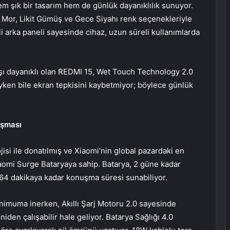
m şık bir tasarım hem de günlük dayanıklılık sunuyor.
u Mor, Likit Gümüş ve Gece Siyahı renk seçenekleriyle
li arka paneli sayesinde cihaz, uzun süreli kullanımlarda
arşı dayanıklı olan REDMI 15, Wet Touch Technology 2.0
yken bile ekran tepkisini kaybetmiyor; böylece günlük
uşması
isi ile donatılmış ve Xiaomi’nin global pazardaki en
iaomi Surge Bataryaya sahip. Batarya, 2 güne kadar
le 64 dakikaya kadar konuşma süresi sunabiliyor.
minimuma inerken, Akıllı Şarj Motoru 2.0 sayesinde
iden çalışabilir hale geliyor. Batarya Sağlığı 4.0