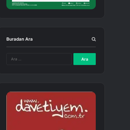
Buradan Ara
A
r
a
m
a
: