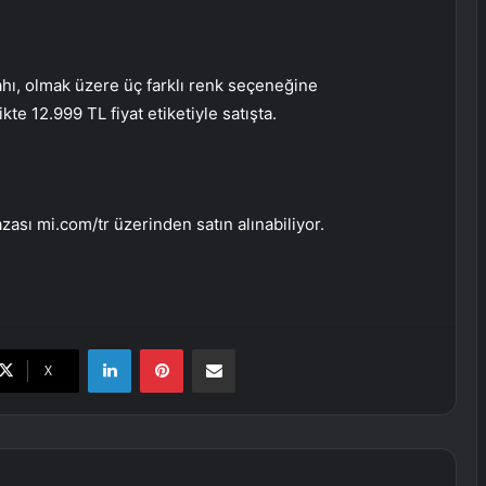
hı, olmak üzere üç farklı renk seçeneğine
e 12.999 TL fiyat etiketiyle satışta.
ası mi.com/tr üzerinden satın alınabiliyor.
LinkedIn
Pinterest
E-Posta ile paylaş
X