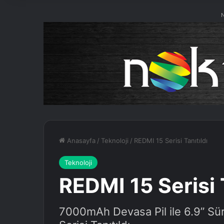
N
Anasayfa
/
Teknoloji
/
REDMI 15 Serisi Tanıtıldı
Teknoloji
REDMI 15 Serisi T
7000mAh Devasa Pil ile 6.9” Sür