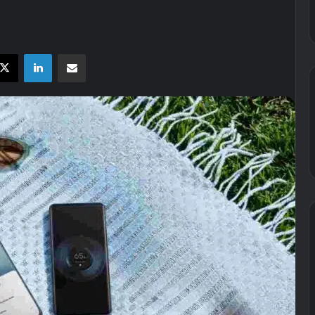
X
LinkedIn
E-Posta ile paylaş