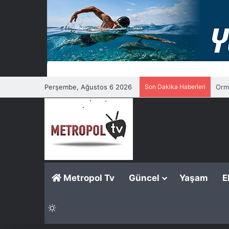
Perşembe, Ağustos 6 2026
Son Dakika Haberleri
Orma
Metropol Tv
Güncel
Yaşam
E
Dış görünümü değiştir