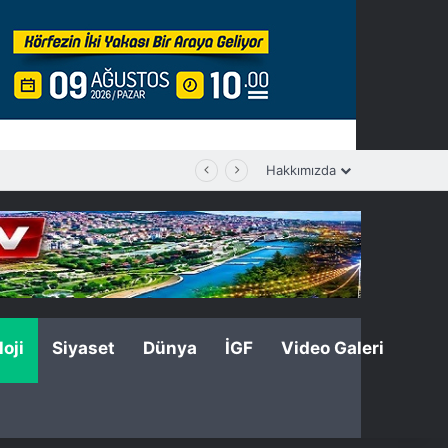
Hakkımızda
oji
Siyaset
Dünya
İGF
Video Galeri