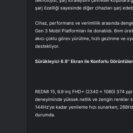
teknolojisi, şarj stratejisini çevresel koşullar
şarj özelliği sayesinde diğer cihazları şarj ed
Cihaz, performans ve verimlilik arasında de
Gen 3 Mobil Platformları ile donatıldı. 6nm üre
akıcı çoklu görev yürütme, hızlı gezinme ve o
destekliyor.
Sürükleyici 6.9” Ekran ile Konforlu Görüntül
REDMI 15, 6.9 inç FHD+ (2340 x 1080) 374 ppi 
deneyiminde yüksek netlik ve zengin renkler s
144Hz’ye kadar yenileme hızı sunarken; 288Hz d
durumda.