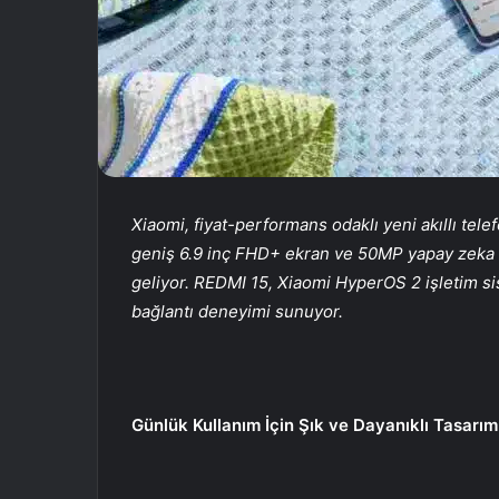
Xiaomi
,
fiyat-performans odaklı yeni akıllı tele
geniş 6.9 inç FHD+ ekran ve 50MP yapay zek
a
geliyor. REDMI 15, Xiaomi HyperOS 2 işletim si
bağlantı deneyimi
sunuyor
.
Günlük Kullanım İçin Şık ve Dayanıklı Tasarım