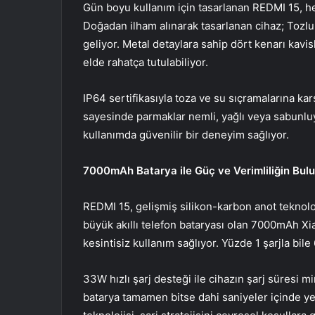
Gün boyu kullanım için tasarlanan REDMI 15, he
Doğadan ilham alınarak tasarlanan cihaz; Tozl
geliyor. Metal detaylara sahip dört kenarı kavis
elde rahatça tutulabiliyor.
IP64 sertifikasıyla toza ve su sıçramalarına k
sayesinde parmaklar nemli, yağlı veya sabunlu
kullanımda güvenilir bir deneyim sağlıyor.
7000mAh Batarya ile Güç ve Verimliliğin Bul
REDMI 15, gelişmiş silikon-karbon anot teknoloj
büyük akıllı telefon bataryası olan 7000mAh X
kesintisiz kullanım sağlıyor. Yüzde 1 şarjla bi
33W hızlı şarj desteği ile cihazın şarj süresi 
batarya tamamen bitse dahi saniyeler içinde yen