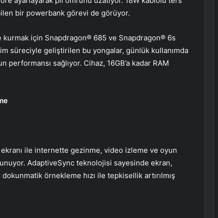
a göre ayarlayarak pil ömrünü uzatıyor. 18W kablolu ters
ebilen bir powerbank görevi de görüyor.
nge kurmak için Snapdragon® 685 ve Snapdragon® 6s
tim süreciyle geliştirilen bu yongalar, günlük kullanımda
yun performansı sağlıyor. Cihaz, 16GB’a kadar RAM
eme
ekranı ile internette gezinme, video izleme ve oyun
unuyor. AdaptiveSync teknolojisi sayesinde ekran,
okunmatik örnekleme hızı ile tepkisellik artırılmış