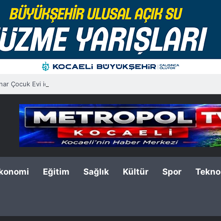
nar Çocuk Evi için kura çekimi gerçekleştirildi
konomi
Eğitim
Sağlık
Kültür
Spor
Teknol