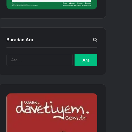
Buradan Ara
A
r
a
m
a
: