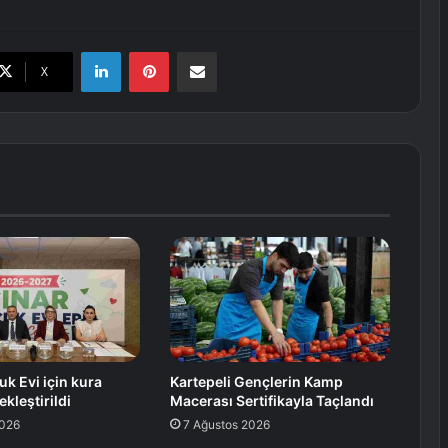
LinkedIn
Pinterest
E-Posta ile paylaş
X
uk Evi için kura
Kartepeli Gençlerin Kamp
kleştirildi
Macerası Sertifikayla Taçlandı
2026
7 Ağustos 2026