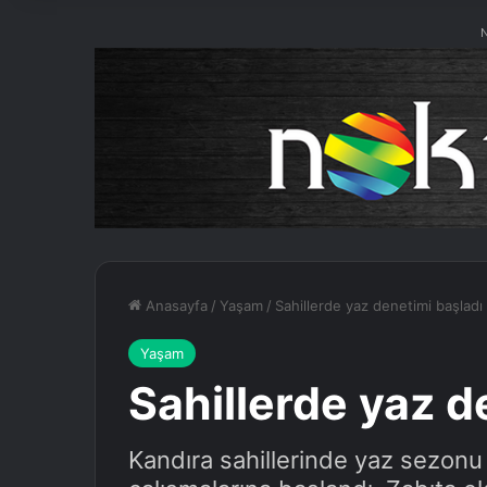
N
Anasayfa
/
Yaşam
/
Sahillerde yaz denetimi başladı
Yaşam
Sahillerde yaz d
Kandıra sahillerinde yaz sezonu