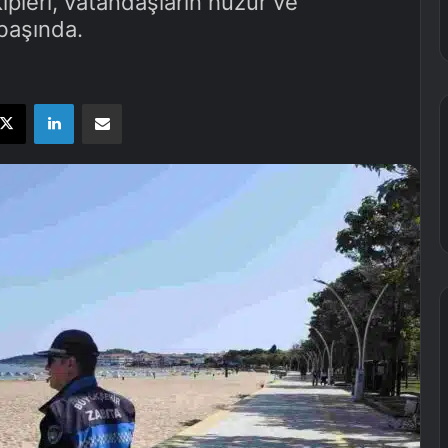
ipleri, vatandaşların huzur ve
 başında.
X
LinkedIn
E-Posta ile paylaş