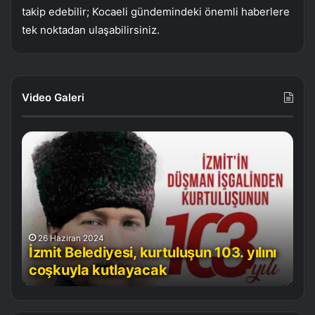
takip edebilir; Kocaeli gündemindeki önemli haberlere
tek noktadan ulaşabilirsiniz.
Video Galeri
Türk-
Japon
dostluğu
sahneyle
buluşuyor
5 Temmuz 2025
yılını
Türk-Japon dostluğu sahneyle
buluşuyor