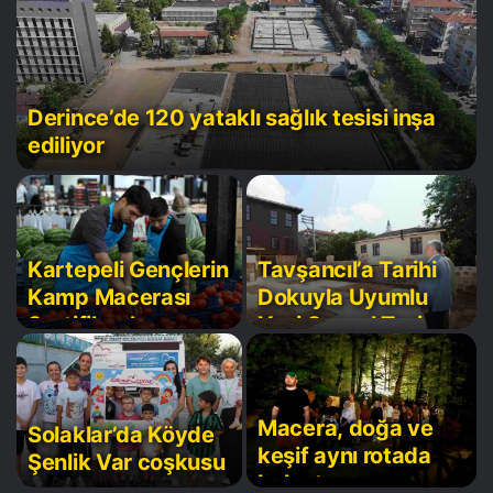
Derince’de 120 yataklı sağlık tesisi inşa
ediliyor
Kartepeli Gençlerin
Tavşancıl’a Tarihi
Kamp Macerası
Dokuyla Uyumlu
Sertifikayla
Yeni Sosyal Tesis
Taçlandı
Geliyor
Macera, doğa ve
Solaklar’da Köyde
keşif aynı rotada
Şenlik Var coşkusu
buluştu