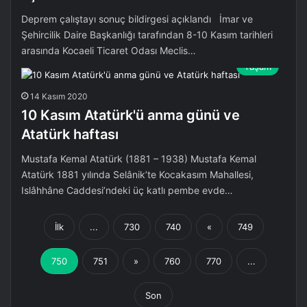
Deprem çalıştayı sonuç bildirgesi açıklandı İmar ve
Şehircilik Daire Başkanlığı tarafından 8-10 Kasım tarihleri
arasında Kocaeli Ticaret Odası Meclis…
Yaşam
14 Kasım 2020
10 Kasım Atatürk'ü anma günü ve
Atatürk haftası
Mustafa Kemal Atatürk (1881 – 1938) Mustafa Kemal
Atatürk 1881 yılında Selânik’te Kocakasım Mahallesi,
Islâhhâne Caddesi’ndeki üç katlı pembe evde…
İlk
...
730
740
«
749
750
751
»
760
770
...
Son