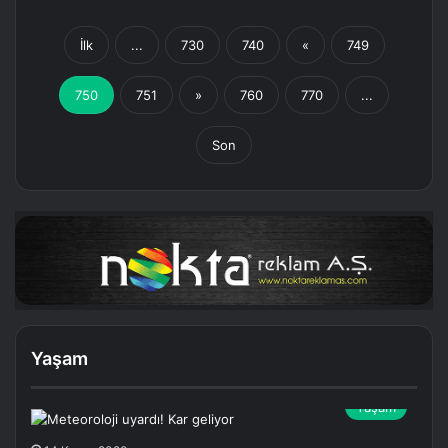
İlk
...
730
740
«
749
750
751
»
760
770
...
Son
Yaşam
Yaşam