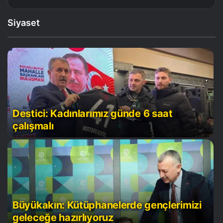
Siyaset
Destici: Kadınlarımız günde 6 saat
çalışmalı
Büyükakın: Kütüphanelerde gençlerimizi
geleceğe hazırlıyoruz