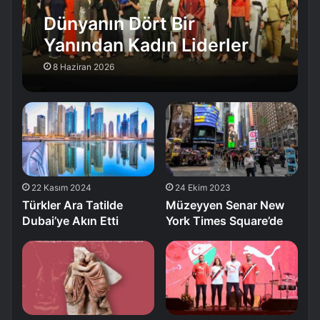
Dünyanın Dört Bir
Yanından Kadın Liderler
İstanbul’da Buluştu
8 Haziran 2026
22 Kasım 2024
24 Ekim 2023
Türkler Ara Tatilde
Müzeyyen Senar New
Dubai’ye Akın Etti
York Times Square’de